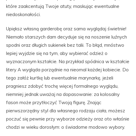
które zaakcentują Twoje atuty, maskując ewentualne
niedoskonałości.
Upiększ własną garderobę oraz sama wyglądaj świetnie!
Niemało starszych dam decyduje się na noszenie luźnych
spodni oraz długich sukienek bez talii. To błąd, mnóstwo
lepiej wyjdzie się na tym, aby wybierać odzież o
wyznaczonym kształcie. Na przykład spódnica w kształcie
litery A wygląda porządnie na nieomal każdej kobiecie. Do
tego załóż kurtkę lub ewentualnie marynarkę, jeżeli
pragniesz zdobyć trochę więcej formalnego wyglądu,
niemniej jednak uważaj na dopasowanie: za kolosalny
fason może przytłoczyć Twoją figurę. Znając
pierwszorzędny styl dla własnego rodzaju ciała, możesz
poczuć się pewnie przy wyborze odzieży oraz oto właśnie
chodzi w wieku dorosłym: o świadome modowo wybory.