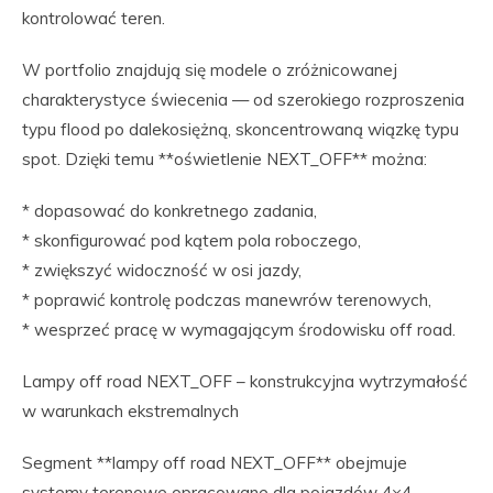
kontrolować teren.
W portfolio znajdują się modele o zróżnicowanej
charakterystyce świecenia — od szerokiego rozproszenia
typu flood po dalekosiężną, skoncentrowaną wiązkę typu
spot. Dzięki temu **oświetlenie NEXT_OFF** można:
* dopasować do konkretnego zadania,
* skonfigurować pod kątem pola roboczego,
* zwiększyć widoczność w osi jazdy,
* poprawić kontrolę podczas manewrów terenowych,
* wesprzeć pracę w wymagającym środowisku off road.
Lampy off road NEXT_OFF – konstrukcyjna wytrzymałość
w warunkach ekstremalnych
Segment **lampy off road NEXT_OFF** obejmuje
systemy terenowe opracowane dla pojazdów 4×4,