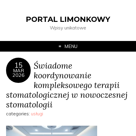
PORTAL LIMONKOWY
Wpisy unikatowe
MENU
Świadome
15
MAR
koordynowanie
2026
kompleksowego terapii
stomatologicznej w nowoczesnej
stomatologii
categories:
usługi