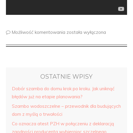
Możliwość komentowania
została wyłączona
OSTATNIE WPISY
Dobór szamba do domu krok po kroku. Jak uniknąć
błędów już na etapie planowania?
Szambo wodoszczelne – przewodnik dla budujących
dom z myślą o trwałości
Co oznacza atest PZH w połączeniu z deklaracją
zgodności producenta wybierając szczelnego