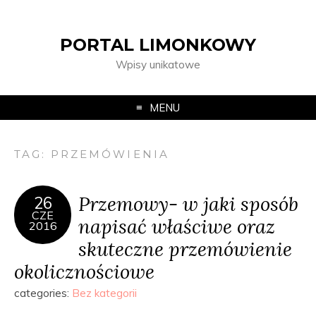
PORTAL LIMONKOWY
Wpisy unikatowe
MENU
TAG:
PRZEMÓWIENIA
Przemowy- w jaki sposób
26
CZE
napisać właściwe oraz
2016
skuteczne przemówienie
okolicznościowe
categories:
Bez kategorii