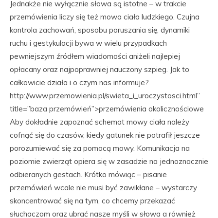
Jednakże nie wyłącznie słowa są istotne – w trakcie
przemówienia liczy się też mowa ciała ludzkiego. Czujna
kontrola zachowań, sposobu poruszania się, dynamiki
ruchu i gestykulacji bywa w wielu przypadkach
pewniejszym źródłem wiadomości aniżeli najlepiej
opłacany oraz najpoprawniej nauczony szpieg. Jak to
całkowicie działa i o czym nas informuje?
http://www.przemowienia.pl/swieta_i_uroczystosci.html”
title=”baza przemówień”>przemówienia okolicznościowe
Aby dokładnie zapoznać schemat mowy ciała należy
cofnąć się do czasów, kiedy gatunek nie potrafił jeszcze
porozumiewać się za pomocą mowy. Komunikacja na
poziomie zwierząt opiera się w zasadzie na jednoznacznie
odbieranych gestach. Krótko mówiąc – pisanie
przemówień wcale nie musi być zawikłane – wystarczy
skoncentrować się na tym, co chcemy przekazać
słuchaczom oraz ubrać nasze myśli w słowa a również