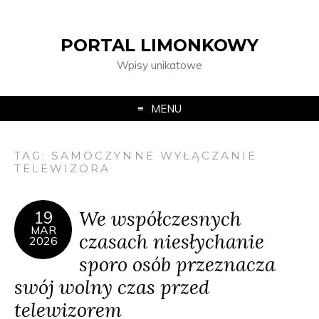
PORTAL LIMONKOWY
Wpisy unikatowe
MENU
TAG:
SAMOCZYNNE WYŁĄCZANIE
TELEWIZORA
We współczesnych
19
MAR
czasach niesłychanie
2026
sporo osób przeznacza
swój wolny czas przed
telewizorem